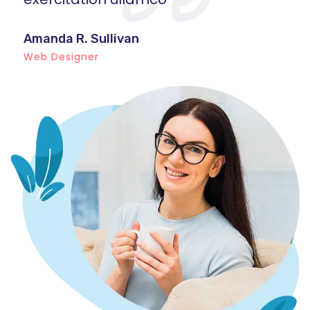
Amanda R. Sullivan
A
Web Designer
W