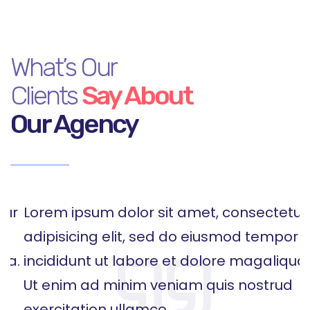
What’s Our
Clients
Say About
Our Agency
r
Lorem ipsum dolor sit amet, consectetur
L
adipisicing elit, sed do eiusmod tempor
a
.
incididunt ut labore et dolore magaliqua.
i
Ut enim ad minim veniam quis nostrud
U
exercitation ullamco
e